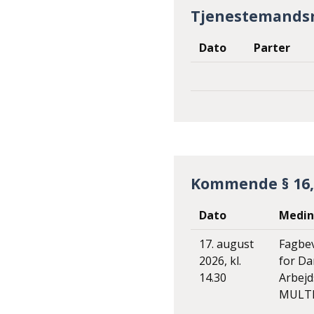
Tjenestemands
Dato
Parter
Kommende § 16, 
Dato
Medin
17. august
Fagbe
2026, kl.
for D
14.30
Arbej
MULTI