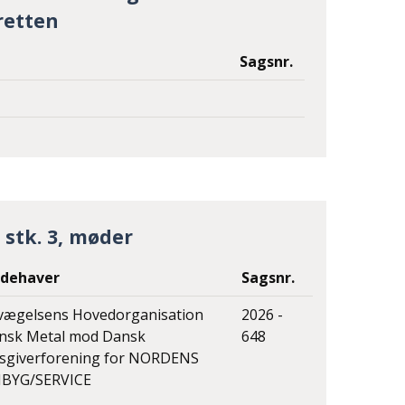
retten
Sagsnr.
stk. 3, møder
dehaver
Sagsnr.
vægelsens Hovedorganisation
2026 -
ansk Metal mod Dansk
648
dsgiverforening for NORDENS
BYG/SERVICE