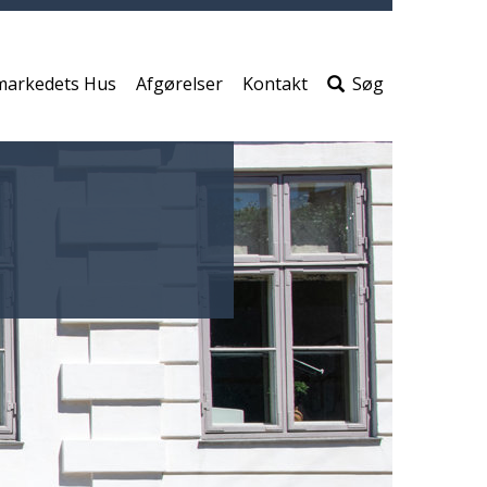
print
side
Søg
efter
markedets Hus
Afgørelser
Kontakt
Søg
indho
på
siden