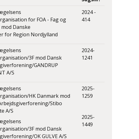
ægelsens
2024 -
ganisation for FOA - Fag og
414
e mod Danske
r for Region Nordjylland
ægelsens
2024-
rganisation/3F mod Dansk
1241
sgiverforening/GANDRUP
T A/S
ægelsens
2025-
rganisation/HK Danmark mod
1259
rbejdsgiverforening/Stibo
te A/S
2025-
ægelsens
1449
rganisation/3F mod Dansk
giverforening/OK GULVE A/S