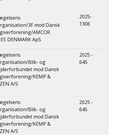
2025-
ægelsens
1306
rganisation/3F mod Dansk
sgiverforening/AMCOR
LES DENMARK ApS
ægelsens
2025 -
ganisation/Blik- og
645
ejderforbundet mod Dansk
sgiverforening/KEMP &
ZEN A/S
ægelsens
2025 -
ganisation/Blik- og
645
ejderforbundet mod Dansk
sgiverforening/KEMP &
ZEN A/S