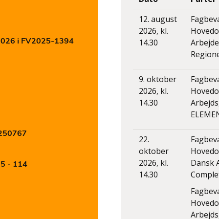
12. august
Fagbev
2026, kl.
Hovedor
 2026 i FV2025-1394
14.30
Arbejd
Regione
9. oktober
Fagbev
2026, kl.
Hovedo
14.30
Arbejd
ELEMEN
0250767
22.
Fagbev
oktober
Hovedo
2026, kl.
Dansk A
25 - 114
14.30
Comple
Fagbev
Hovedo
Arbejds