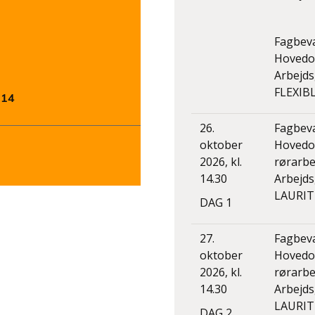
Fagbev
Hovedo
Arbejd
FLEXIB
214
26.
Fagbev
oktober
Hovedor
2026, kl.
rørarb
14.30
Arbejd
LAURIT
DAG 1
27.
Fagbev
oktober
Hovedor
2026, kl.
rørarb
14.30
Arbejd
LAURIT
DAG 2