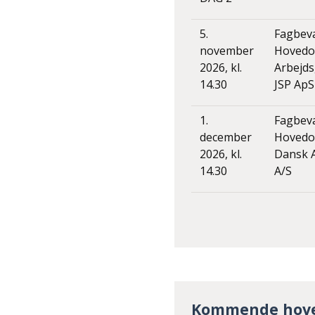
5.
Fagbev
november
Hovedo
2026, kl.
Arbejd
14.30
JSP ApS
1.
Fagbev
december
Hovedo
2026, kl.
Dansk 
14.30
A/S
Kommende hove