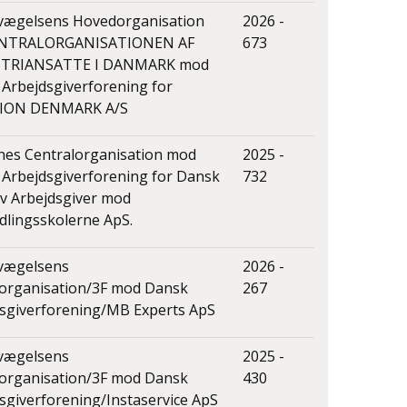
vægelsens Hovedorganisation
2026 -
ENTRALORGANISATIONEN AF
673
TRIANSATTE I DANMARK mod
Arbejdsgiverforening for
ION DENMARK A/S
es Centralorganisation mod
2025 -
Arbejdsgiverforening for Dansk
732
v Arbejdsgiver mod
lingsskolerne ApS.
vægelsens
2026 -
organisation/3F mod Dansk
267
sgiverforening/MB Experts ApS
vægelsens
2025 -
organisation/3F mod Dansk
430
sgiverforening/Instaservice ApS